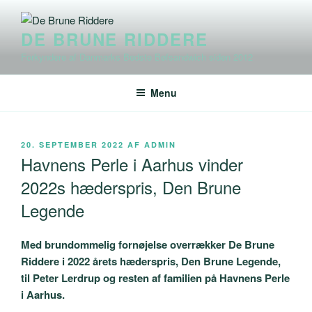
Videre
til
DE BRUNE RIDDERE
indhold
Forkyndere af Danmarks Bedste Bøfsandwich siden 2012
Menu
UDGIVET
20. SEPTEMBER 2022
AF
ADMIN
DEN
Havnens Perle i Aarhus vinder
2022s hæderspris, Den Brune
Legende
Med brundommelig fornøjelse overrækker De Brune
Riddere i 2022 årets hæderspris, Den Brune Legende,
til Peter Lerdrup og resten af familien på Havnens Perle
i Aarhus.