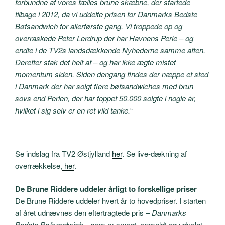
forbundne af vores fælles brune skæbne, der startede
tilbage i 2012, da vi uddelte prisen for Danmarks Bedste
Bøfsandwich for allerførste gang. Vi troppede op og
overraskede Peter Lerdrup der har Havnens Perle – og
endte i de TV2s landsdækkende Nyhederne samme aften.
Derefter stak det helt af – og har ikke ægte mistet
momentum siden. Siden dengang findes der næppe et sted
i Danmark der har solgt flere bøfsandwiches med brun
sovs end Perlen, der har toppet 50.000 solgte i nogle år,
hvilket i sig selv er en ret vild tanke.
“
Se indslag fra TV2 Østjylland
her
. Se live-dækning af
overrækkelse,
her
.
De Brune Riddere uddeler årligt to forskellige priser
De Brune Riddere uddeler hvert år to hovedpriser. I starten
af året udnævnes den eftertragtede pris –
Danmarks
Bedste Bøfsandwich
– som er smagt, anmeldt og udvalgt