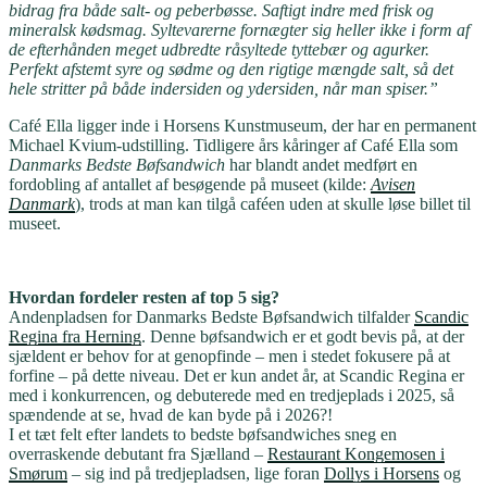
bidrag fra både salt- og peberbøsse. Saftigt indre med frisk og
mineralsk kødsmag. Syltevarerne fornægter sig heller ikke i form af
de efterhånden meget udbredte råsyltede tyttebær og agurker.
Perfekt afstemt syre og sødme og den rigtige mængde salt, så det
hele stritter på både indersiden og ydersiden, når man spiser.”
Café Ella ligger inde i Horsens Kunstmuseum, der har en permanent
Michael Kvium-udstilling. Tidligere års kåringer af Café Ella som
Danmarks Bedste Bøfsandwich
har blandt andet medført en
fordobling af antallet af besøgende på museet (kilde:
Avisen
Danmark
), trods at man kan tilgå caféen uden at skulle løse billet til
museet.
Hvordan fordeler resten af top 5 sig?
Andenpladsen for Danmarks Bedste Bøfsandwich tilfalder
Scandic
Regina fra Herning
. Denne bøfsandwich er et godt bevis på, at der
sjældent er behov for at genopfinde – men i stedet fokusere på at
forfine – på dette niveau. Det er kun andet år, at Scandic Regina er
med i konkurrencen, og debuterede med en tredjeplads i 2025, så
spændende at se, hvad de kan byde på i 2026?!
I et tæt felt efter landets to bedste bøfsandwiches sneg en
overraskende debutant fra Sjælland –
Restaurant Kongemosen i
Smørum
– sig ind på tredjepladsen, lige foran
Dollys i Horsens
og