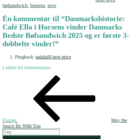
bøfsandwich
,
horsens
,
sovs
Én kommentar til “Danmarkshistorie:
Café Ella i Horsens vinder Danmarks
Bedste Bøfsandwich 2025 og er første 3-
dobbelte vinder!”
Pingback:
tadalafil best price
Lukket for kommentarer.
Indlægsnavigation
Forrige
indlæg
Forrige
May the
Sauce Be With You
Søg
efter:
Søg