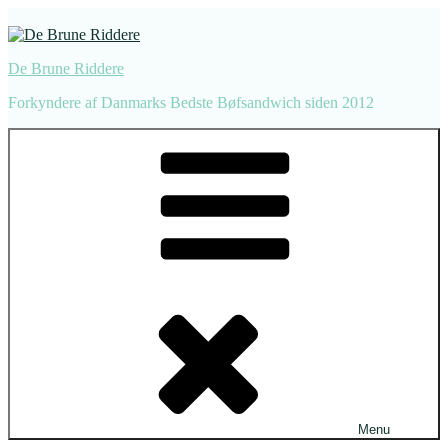
Videre
til
indhold
De Brune Riddere
Forkyndere af Danmarks Bedste Bøfsandwich siden 2012
Menu