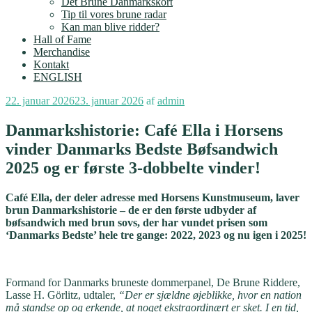
Det Brune Danmarkskort
Tip til vores brune radar
Kan man blive ridder?
Hall of Fame
Merchandise
Kontakt
ENGLISH
Udgivet
22. januar 2026
23. januar 2026
af
admin
den
Danmarkshistorie: Café Ella i Horsens
vinder Danmarks Bedste Bøfsandwich
2025 og er første 3-dobbelte vinder!
Café Ella, der deler adresse med Horsens Kunstmuseum, laver
brun Danmarkshistorie – de er den første udbyder af
bøfsandwich med brun sovs, der har vundet prisen som
‘Danmarks Bedste’ hele tre gange: 2022, 2023 og nu igen i 2025!
Formand for Danmarks bruneste dommerpanel, De Brune Riddere,
Lasse H. Görlitz, udtaler,
“Der er sjældne øjeblikke, hvor en nation
må standse op og erkende, at noget ekstraordinært er sket. I en tid,