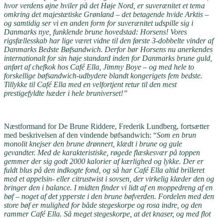
hvor verdens øjne hviler på det Høje Nord, er suverænitet et tema
omkring det majestætiske Grønland – det betagende hvide Arktis –
og samtidig ser vi en anden form for suverænitet udspille sig i
Danmarks nye, funklende brune hovedstad: Horsens! Vores
rigsfællesskab har lige været vidne til den første 3-dobbelte vinder af
Danmarks Bedste Bøfsandwich. Derfor bør Horsens nu anerkendes
internationalt for sin høje standard inden for Danmarks brune guld,
anført af chefkok hos Café Ella, Jimmy Boye – og med hele to
forskellige bøfsandwich-udbydere blandt kongerigets fem bedste.
Tillykke til Café Ella med en velfortjent retur til den mest
prestigefyldte hæder i hele bruniverset!”
Næstformand for De Brune Riddere, Frederik Lundberg, fortsætter
med beskrivelsen af den vindende bøfsandwich: “
Som en brun
monolit knejser den brune drønnert, klædt i brune og gule
gevandter. Med de karakteristiske, røgede flæskesvær på toppen
gemmer der sig godt 2000 kalorier af kærlighed og lykke. Der er
fuldt blus på den indkogte fond, og så har Café Ella altid brilleret
med et appelsin- eller citrustwist i sovsen, der virkelig klæder den og
bringer den i balance. I midten finder vi lidt af en moppedreng af en
bøf – noget af det ypperste i den brune bøfverden. Fordelen med den
store bøf er mulighed for både stegeskorpe og rosa indre, og den
rammer Café Ella. Så meget stegeskorpe, at det knaser, og med flot