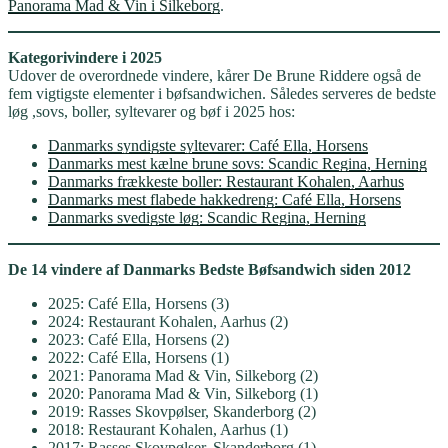
Panorama Mad & Vin i Silkeborg
.
Kategorivindere i 2025
Udover de overordnede vindere, kårer De Brune Riddere også de
fem vigtigste elementer i bøfsandwichen. Således serveres de bedste
løg ,sovs, boller, syltevarer og bøf i 2025 hos:
Danmarks syndigste syltevarer: Café Ella, Horsens
Danmarks mest kælne brune sovs: Scandic Regina, Herning
Danmarks frækkeste boller: Restaurant Kohalen, Aarhus
Danmarks mest flabede hakkedreng: Café Ella, Horsens
Danmarks svedigste løg: Scandic Regina, Herning
De 14 vindere af Danmarks Bedste Bøfsandwich siden 2012
2025: Café Ella, Horsens (3)
2024: Restaurant Kohalen, Aarhus (2)
2023: Café Ella, Horsens (2)
2022: Café Ella, Horsens (1)
2021: Panorama Mad & Vin, Silkeborg (2)
2020: Panorama Mad & Vin, Silkeborg (1)
2019: Rasses Skovpølser, Skanderborg (2)
2018: Restaurant Kohalen, Aarhus (1)
2017: Rasses Skovpølser, Skanderborg (1)