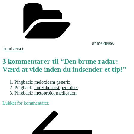
Kategorier
anmeldelse
,
bruniverset
3 kommentarer til “Den brune radar:
Værd at vide inden du indsender et tip!”
Pingback:
meloxicam generic
Pingback:
linezolid cost per tablet
Pingback:
metoprolol medication
Lukket for kommentarer.
Indlægsnavigation
Forrige
indlæg