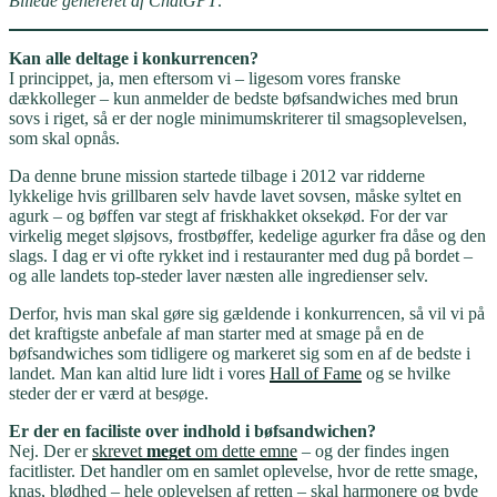
Billede genereret af ChatGPT
.
Kan alle deltage i konkurrencen?
I princippet, ja, men eftersom vi – ligesom vores franske
dækkolleger – kun anmelder de bedste bøfsandwiches med brun
sovs i riget, så er der nogle minimumskriterer til smagsoplevelsen,
som skal opnås.
Da denne brune mission startede tilbage i 2012 var ridderne
lykkelige hvis grillbaren selv havde lavet sovsen, måske syltet en
agurk – og bøffen var stegt af friskhakket oksekød. For der var
virkelig meget sløjsovs, frostbøffer, kedelige agurker fra dåse og den
slags. I dag er vi ofte rykket ind i restauranter med dug på bordet –
og alle landets top-steder laver næsten alle ingredienser selv.
Derfor, hvis man skal gøre sig gældende i konkurrencen, så vil vi på
det kraftigste anbefale af man starter med at smage på en de
bøfsandwiches som tidligere og markeret sig som en af de bedste i
landet. Man kan altid lure lidt i vores
Hall of Fame
og se hvilke
steder der er værd at besøge.
Er der en faciliste over indhold i bøfsandwichen?
Nej. Der er
skrevet
meget
om dette emne
– og der findes ingen
facitlister. Det handler om en samlet oplevelse, hvor de rette smage,
knas, blødhed – hele oplevelsen af retten – skal harmonere og byde