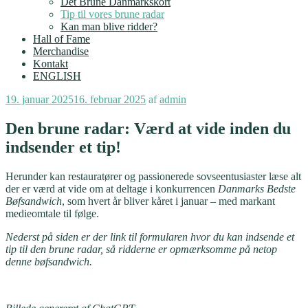
Det Brune Danmarkskort
Tip til vores brune radar
Kan man blive ridder?
Hall of Fame
Merchandise
Kontakt
ENGLISH
Udgivet
19. januar 2025
16. februar 2025
af
admin
den
Den brune radar: Værd at vide inden du
indsender et tip!
Herunder kan restauratører og passionerede sovseentusiaster læse alt
der er værd at vide om at deltage i konkurrencen
Danmarks Bedste
Bøfsandwich
, som hvert år bliver kåret i januar – med markant
medieomtale til følge.
Nederst på siden er der link til formularen hvor du kan indsende et
tip til den brune radar, så ridderne er opmærksomme på netop
denne bøfsandwich.