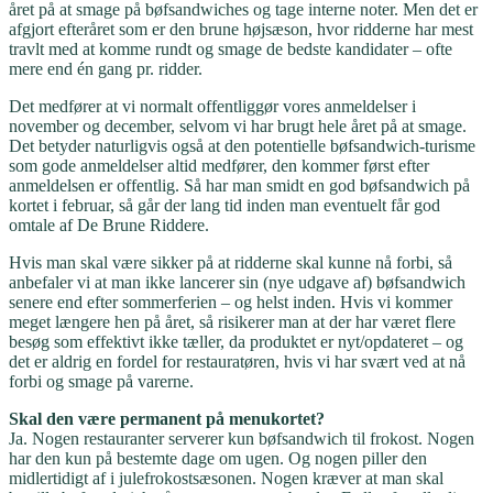
året på at smage på bøfsandwiches og tage interne noter. Men det er
afgjort efteråret som er den brune højsæson, hvor ridderne har mest
travlt med at komme rundt og smage de bedste kandidater – ofte
mere end én gang pr. ridder.
Det medfører at vi normalt offentliggør vores anmeldelser i
november og december, selvom vi har brugt hele året på at smage.
Det betyder naturligvis også at den potentielle bøfsandwich-turisme
som gode anmeldelser altid medfører, den kommer først efter
anmeldelsen er offentlig. Så har man smidt en god bøfsandwich på
kortet i februar, så går der lang tid inden man eventuelt får god
omtale af De Brune Riddere.
Hvis man skal være sikker på at ridderne skal kunne nå forbi, så
anbefaler vi at man ikke lancerer sin (nye udgave af) bøfsandwich
senere end efter sommerferien – og helst inden. Hvis vi kommer
meget længere hen på året, så risikerer man at der har været flere
besøg som effektivt ikke tæller, da produktet er nyt/opdateret – og
det er aldrig en fordel for restauratøren, hvis vi har svært ved at nå
forbi og smage på varerne.
Skal den være permanent på menukortet?
Ja. Nogen restauranter serverer kun bøfsandwich til frokost. Nogen
har den kun på bestemte dage om ugen. Og nogen piller den
midlertidigt af i julefrokostsæsonen. Nogen kræver at man skal