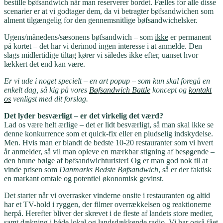
bestille bøfsandwich når man reserverer bordet. Fælles for alle disse
scenarier er at vi godtager dem, da vi betragter bøfsandwichen som
alment tilgængelig for den gennemsnitlige bøfsandwichelsker.
Ugens/månedens/sæsonens bøfsandwich – som
ikke
er permanent
på kortet – det har vi derimod ingen interesse i at anmelde. Den
slags midlertidige tiltag kører vi således ikke efter, uanset hvor
lækkert det end kan være.
Er vi ude i noget specielt – en art popup – som kun skal foregå en
enkelt dag, så kig på vores
Bøfsandwich Battle
koncept og
kontakt
os
venligst med dit forslag.
Det lyder besværligt – er det virkelig det værd?
Lad os være helt ærlige – det er lidt besværligt, så man skal ikke se
denne konkurrence som et quick-fix eller en pludselig indskydelse.
Men. Hvis man er blandt de bedste 10-20 restauranter som vi hvert
år anmelder, så vil man opleve en mærkbar stigning af besøgende –
den brune bølge af bøfsandwichturister! Og er man god nok til at
vinde prisen som
Danmarks Bedste Bøfsandwich
, så er der faktisk
en markant omtale og potentiel økonomisk gevinst.
Det starter når vi overrasker vinderne onsite i restauranten og altid
har et TV-hold i ryggen, der filmer overrækkelsen og reaktionerne
herpå. Herefter bliver der skrevet i de fleste af landets store medier,
samt dækning i både lokal og landsdækkende radio. Vi har også fået