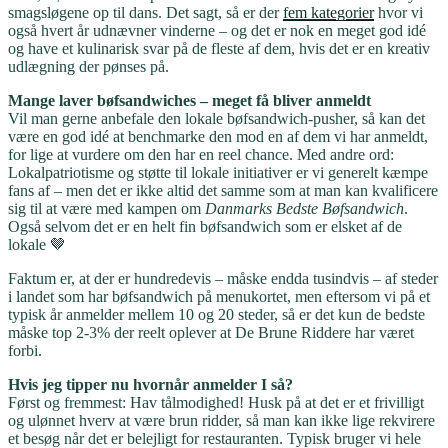
smagsløgene op til dans. Det sagt, så er der
fem kategorier
hvor vi
også hvert år udnævner vinderne – og det er nok en meget god idé
og have et kulinarisk svar på de fleste af dem, hvis det er en kreativ
udlægning der pønses på.
Mange laver bøfsandwiches – meget få bliver anmeldt
Vil man gerne anbefale den lokale bøfsandwich-pusher, så kan det
være en god idé at benchmarke den mod en af dem vi har anmeldt,
for lige at vurdere om den har en reel chance. Med andre ord:
Lokalpatriotisme og støtte til lokale initiativer er vi generelt kæmpe
fans af – men det er ikke altid det samme som at man kan kvalificere
sig til at være med kampen om
Danmarks Bedste Bøfsandwich
.
Også selvom det er en helt fin bøfsandwich som er elsket af de
lokale 🤎
Faktum er, at der er hundredevis – måske endda tusindvis – af steder
i landet som har bøfsandwich på menukortet, men eftersom vi på et
typisk år anmelder mellem 10 og 20 steder, så er det kun de bedste
måske top 2-3% der reelt oplever at De Brune Riddere har været
forbi.
Hvis jeg tipper nu hvornår anmelder I så?
Først og fremmest: Hav tålmodighed! Husk på at det er et frivilligt
og ulønnet hverv at være brun ridder, så man kan ikke lige rekvirere
et besøg når det er belejligt for restauranten. Typisk bruger vi hele