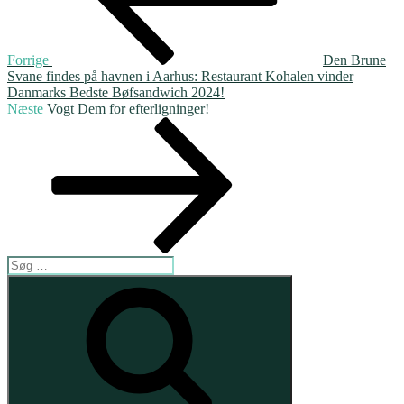
Forrige
Den Brune
Svane findes på havnen i Aarhus: Restaurant Kohalen vinder
Danmarks Bedste Bøfsandwich 2024!
Næste
Næste
Vogt Dem for efterligninger!
indlæg
Søg
efter:
Søg