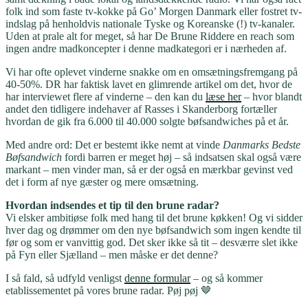
folk ind som faste tv-kokke på Go’ Morgen Danmark eller fostret tv-
indslag på henholdvis nationale Tyske og Koreanske (!) tv-kanaler.
Uden at prale alt for meget, så har De Brune Riddere en reach som
ingen andre madkoncepter i denne madkategori er i nærheden af.
Vi har ofte oplevet vinderne snakke om en omsætningsfremgang på
40-50%. DR har faktisk lavet en glimrende artikel om det, hvor de
har interviewet flere af vinderne – den kan du
læse her
– hvor blandt
andet den tidligere indehaver af Rasses i Skanderborg fortæller
hvordan de gik fra 6.000 til 40.000 solgte bøfsandwiches på et år.
Med andre ord: Det er bestemt ikke nemt at vinde
Danmarks Bedste
Bøfsandwich
fordi barren er meget høj – så indsatsen skal også være
markant – men vinder man, så er der også en mærkbar gevinst ved
det i form af nye gæster og mere omsætning.
Hvordan indsendes et tip til den brune radar?
Vi elsker ambitiøse folk med hang til det brune køkken! Og vi sidder
hver dag og drømmer om den nye bøfsandwich som ingen kendte til
før og som er vanvittig god. Det sker ikke så tit – desværre slet ikke
på Fyn eller Sjælland – men måske er det denne?
I så fald, så udfyld venligst
denne formular
– og så kommer
etablissementet på vores brune radar. Pøj pøj 🤎