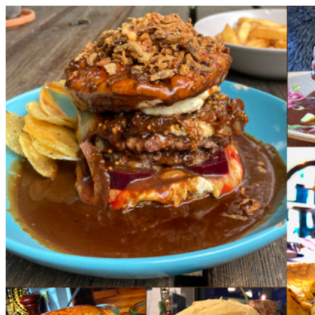
Videre
til
indhold