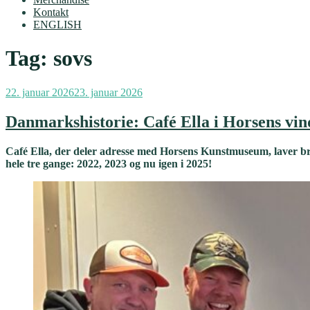
Kontakt
ENGLISH
Tag:
sovs
Udgivet
22. januar 2026
23. januar 2026
den
Danmarkshistorie: Café Ella i Horsens vin
Café Ella, der deler adresse med Horsens Kunstmuseum, laver b
hele tre gange: 2022, 2023 og nu igen i 2025!