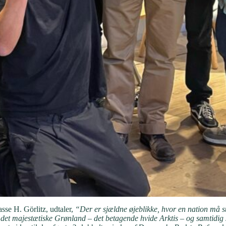
se H. Görlitz, udtaler,
“Der er sjældne øjeblikke, hvor en nation må st
 det majestætiske Grønland – det betagende hvide Arktis – og samtidig 