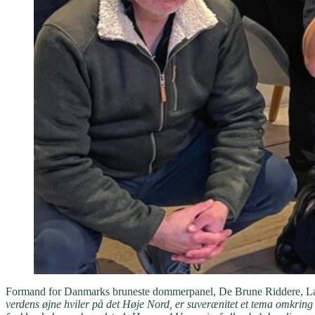
Formand for Danmarks bruneste dommerpanel, De Brune Riddere, Las
verdens øjne hviler på det Høje Nord, er suverænitet et tema omkring