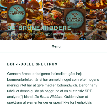
Videre
til
indhold
DE BRUNE RIDDERE
Forkyndere af Danmarks Bedste Bøfsandwich siden 2012
Menu
BØF-I-BOLLE SPEKTRUM
Gennem årene, er bølgerne indimellem gået højt i
kommentarfeltet når vi har anmeldt noget som efter nogens
mening intet har at gøre med en bøfsandwich. Derfor har vi
udviklet denne guide på baggrund af en ekstensiv SPT-
analyse(*) blandt
De Brune Riddere
. Guiden viser et
spektrum af elementer der er specifikke for henholdvis