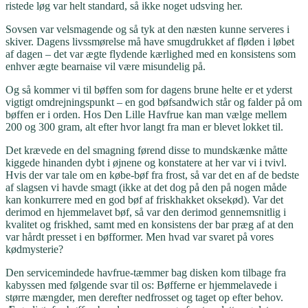
ristede løg var helt standard, så ikke noget udsving her.
Sovsen var velsmagende og så tyk at den næsten kunne serveres i
skiver. Dagens livssmørelse må have smugdrukket af fløden i løbet
af dagen – det var ægte flydende kærlighed med en konsistens som
enhver ægte bearnaise vil være misundelig på.
Og så kommer vi til bøffen som for dagens brune helte er et yderst
vigtigt omdrejningspunkt – en god bøfsandwich står og falder på om
bøffen er i orden. Hos Den Lille Havfrue kan man vælge mellem
200 og 300 gram, alt efter hvor langt fra man er blevet lokket til.
Det krævede en del smagning førend disse to mundskænke måtte
kiggede hinanden dybt i øjnene og konstatere at her var vi i tvivl.
Hvis der var tale om en købe-bøf fra frost, så var det en af de bedste
af slagsen vi havde smagt (ikke at det dog på den på nogen måde
kan konkurrere med en god bøf af friskhakket oksekød). Var det
derimod en hjemmelavet bøf, så var den derimod gennemsnitlig i
kvalitet og friskhed, samt med en konsistens der bar præg af at den
var hårdt presset i en bøfformer. Men hvad var svaret på vores
kødmysterie?
Den servicemindede havfrue-tæmmer bag disken kom tilbage fra
kabyssen med følgende svar til os: Bøfferne er hjemmelavede i
større mængder, men derefter nedfrosset og taget op efter behov.