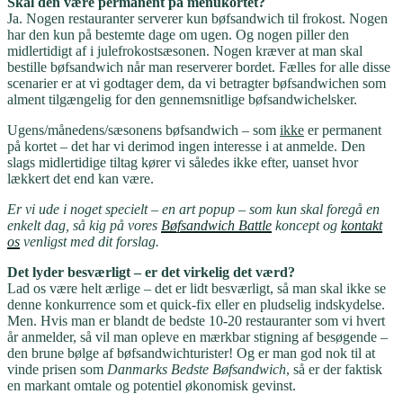
Skal den være permanent på menukortet?
Ja. Nogen restauranter serverer kun bøfsandwich til frokost. Nogen
har den kun på bestemte dage om ugen. Og nogen piller den
midlertidigt af i julefrokostsæsonen. Nogen kræver at man skal
bestille bøfsandwich når man reserverer bordet. Fælles for alle disse
scenarier er at vi godtager dem, da vi betragter bøfsandwichen som
alment tilgængelig for den gennemsnitlige bøfsandwichelsker.
Ugens/månedens/sæsonens bøfsandwich – som
ikke
er permanent
på kortet – det har vi derimod ingen interesse i at anmelde. Den
slags midlertidige tiltag kører vi således ikke efter, uanset hvor
lækkert det end kan være.
Er vi ude i noget specielt – en art popup – som kun skal foregå en
enkelt dag, så kig på vores
Bøfsandwich Battle
koncept og
kontakt
os
venligst med dit forslag.
Det lyder besværligt – er det virkelig det værd?
Lad os være helt ærlige – det er lidt besværligt, så man skal ikke se
denne konkurrence som et quick-fix eller en pludselig indskydelse.
Men. Hvis man er blandt de bedste 10-20 restauranter som vi hvert
år anmelder, så vil man opleve en mærkbar stigning af besøgende –
den brune bølge af bøfsandwichturister! Og er man god nok til at
vinde prisen som
Danmarks Bedste Bøfsandwich
, så er der faktisk
en markant omtale og potentiel økonomisk gevinst.