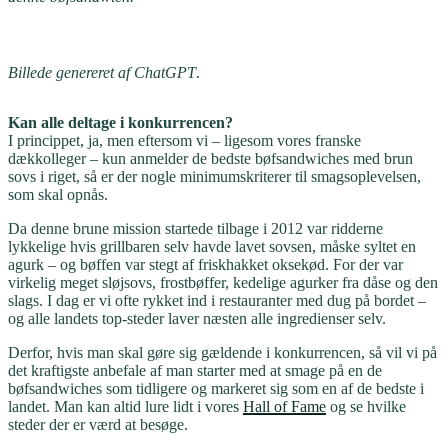
Billede genereret af ChatGPT
.
Kan alle deltage i konkurrencen?
I princippet, ja, men eftersom vi – ligesom vores franske
dækkolleger – kun anmelder de bedste bøfsandwiches med brun
sovs i riget, så er der nogle minimumskriterer til smagsoplevelsen,
som skal opnås.
Da denne brune mission startede tilbage i 2012 var ridderne
lykkelige hvis grillbaren selv havde lavet sovsen, måske syltet en
agurk – og bøffen var stegt af friskhakket oksekød. For der var
virkelig meget sløjsovs, frostbøffer, kedelige agurker fra dåse og den
slags. I dag er vi ofte rykket ind i restauranter med dug på bordet –
og alle landets top-steder laver næsten alle ingredienser selv.
Derfor, hvis man skal gøre sig gældende i konkurrencen, så vil vi på
det kraftigste anbefale af man starter med at smage på en de
bøfsandwiches som tidligere og markeret sig som en af de bedste i
landet. Man kan altid lure lidt i vores
Hall of Fame
og se hvilke
steder der er værd at besøge.