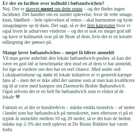
Er der en faciliste over indhold i bøfsandwichen?
Nej. Der er
skrevet
meget
om dette emne
– og der findes ingen
facitlister. Det handler om en samlet oplevelse, hvor de rette smage,
knas, blødhed – hele oplevelsen af retten – skal harmonere og byde
smagsløgene op til dans. Det sagt, så er der
fem kategorier
hvor vi
også hvert år udnævner vinderne – og det er nok en meget god idé
og have et kulinarisk svar på de fleste af dem, hvis det er en kreativ
udlægning der pønses på.
Mange laver bøfsandwiches – meget få bliver anmeldt
Vil man gerne anbefale den lokale bøfsandwich-pusher, så kan det
være en god idé at benchmarke den mod en af dem vi har anmeldt,
for lige at vurdere om den har en reel chance. Med andre ord:
Lokalpatriotisme og støtte til lokale initiativer er vi generelt kæmpe
fans af – men det er ikke altid det samme som at man kan kvalificere
sig til at være med kampen om
Danmarks Bedste Bøfsandwich
.
Også selvom det er en helt fin bøfsandwich som er elsket af de
lokale 🤎
Faktum er, at der er hundredevis – måske endda tusindvis – af steder
i landet som har bøfsandwich på menukortet, men eftersom vi på et
typisk år anmelder mellem 10 og 20 steder, så er det kun de bedste
måske top 2-3% der reelt oplever at De Brune Riddere har været
forbi.