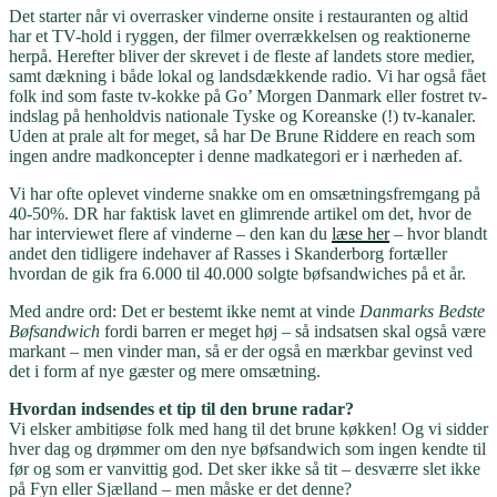
Det starter når vi overrasker vinderne onsite i restauranten og altid
har et TV-hold i ryggen, der filmer overrækkelsen og reaktionerne
herpå. Herefter bliver der skrevet i de fleste af landets store medier,
samt dækning i både lokal og landsdækkende radio. Vi har også fået
folk ind som faste tv-kokke på Go’ Morgen Danmark eller fostret tv-
indslag på henholdvis nationale Tyske og Koreanske (!) tv-kanaler.
Uden at prale alt for meget, så har De Brune Riddere en reach som
ingen andre madkoncepter i denne madkategori er i nærheden af.
Vi har ofte oplevet vinderne snakke om en omsætningsfremgang på
40-50%. DR har faktisk lavet en glimrende artikel om det, hvor de
har interviewet flere af vinderne – den kan du
læse her
– hvor blandt
andet den tidligere indehaver af Rasses i Skanderborg fortæller
hvordan de gik fra 6.000 til 40.000 solgte bøfsandwiches på et år.
Med andre ord: Det er bestemt ikke nemt at vinde
Danmarks Bedste
Bøfsandwich
fordi barren er meget høj – så indsatsen skal også være
markant – men vinder man, så er der også en mærkbar gevinst ved
det i form af nye gæster og mere omsætning.
Hvordan indsendes et tip til den brune radar?
Vi elsker ambitiøse folk med hang til det brune køkken! Og vi sidder
hver dag og drømmer om den nye bøfsandwich som ingen kendte til
før og som er vanvittig god. Det sker ikke så tit – desværre slet ikke
på Fyn eller Sjælland – men måske er det denne?