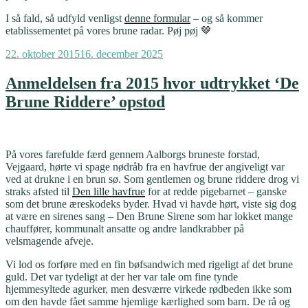
I så fald, så udfyld venligst
denne formular
– og så kommer
etablissementet på vores brune radar. Pøj pøj 🤎
Udgivet
22. oktober 2015
16. december 2025
den
Anmeldelsen fra 2015 hvor udtrykket ‘De
Brune Riddere’ opstod
På vores farefulde færd gennem Aalborgs bruneste forstad,
Vejgaard, hørte vi spage nødråb fra en havfrue der angiveligt var
ved at drukne i en brun sø. Som gentlemen og brune riddere drog vi
straks afsted til
Den lille havfrue
for at redde pigebarnet – ganske
som det brune æreskodeks byder. Hvad vi havde hørt, viste sig dog
at være en sirenes sang – Den Brune Sirene som har lokket mange
chauffører, kommunalt ansatte og andre landkrabber på
velsmagende afveje.
Vi lod os forføre med en fin bøfsandwich med rigeligt af det brune
guld. Det var tydeligt at der her var tale om fine tynde
hjemmesyltede agurker, men desværre virkede rødbeden ikke som
om den havde fået samme hjemlige kærlighed som barn. De rå og