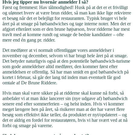
Hvis jeg tipper nu hvornår anmelder I så?
Først og fremmest: Hav tålmodighed! Husk på at det er et frivilligt
og ulønnet hverv at være brun ridder, så man kan ikke lige rekvirere
et besøg når det er belejligt for restauranten. Typisk bruger vi hele
året på at smage på bøfsandwiches og tage interne noter. Men det er
afgjort efteråret som er den brune højsæson, hvor ridderne har mest
travlt med at komme rundt og smage de bedste kandidater – ofte
mere end én gang pr. ridder.
Det medfører at vi normalt offentliggør vores anmeldelser i
november og december, selvom vi har brugt hele året på at smage.
Det betyder naturligvis også at den potentielle bøfsandwich-turisme
som gode anmeldelser altid medfører, den kommer først efter
anmeldelsen er offentlig. Så har man smidt en god bøfsandwich på
kortet i februar, så går der lang tid inden man eventuelt får god
omtale af De Brune Riddere.
Hvis man skal være sikker på at ridderne skal kunne nå forbi, så
anbefaler vi at man ikke lancerer sin (nye udgave af) bøfsandwich
senere end efter sommerferien – og helst inden. Hvis vi kommer
meget længere hen på året, så risikerer man at der har været flere
besøg som effektivt ikke tæller, da produktet er nyt/opdateret – og
det er aldrig en fordel for restauratøren, hvis vi har svært ved at nå
forbi og smage på varerne.