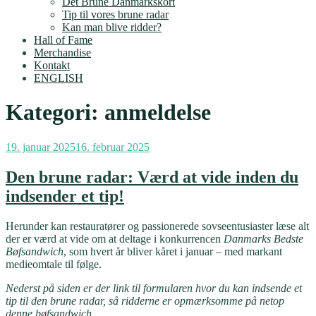
Det Brune Danmarkskort
Tip til vores brune radar
Kan man blive ridder?
Hall of Fame
Merchandise
Kontakt
ENGLISH
Kategori:
anmeldelse
Udgivet
19. januar 2025
16. februar 2025
den
Den brune radar: Værd at vide inden du
indsender et tip!
Herunder kan restauratører og passionerede sovseentusiaster læse alt
der er værd at vide om at deltage i konkurrencen
Danmarks Bedste
Bøfsandwich
, som hvert år bliver kåret i januar – med markant
medieomtale til følge.
Nederst på siden er der link til formularen hvor du kan indsende et
tip til den brune radar, så ridderne er opmærksomme på netop
denne bøfsandwich.