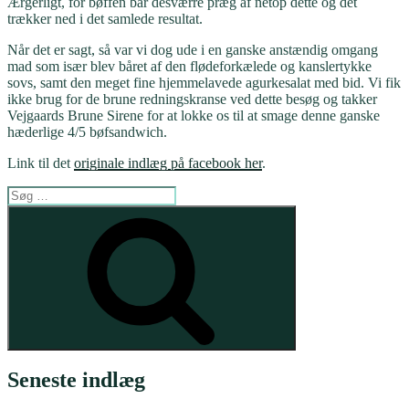
Ærgerligt, for bøffen bar desværre præg af netop dette og det
trækker ned i det samlede resultat.
Når det er sagt, så var vi dog ude i en ganske anstændig omgang
mad som især blev båret af den flødeforkælede og kanslertykke
sovs, samt den meget fine hjemmelavede agurkesalat med bid. Vi fik
ikke brug for de brune redningskranse ved dette besøg og takker
Vejgaards Brune Sirene for at lokke os til at smage denne ganske
hæderlige 4/5 bøfsandwich.
Link til det
originale indlæg på facebook her
.
Søg
efter:
Søg
Seneste indlæg