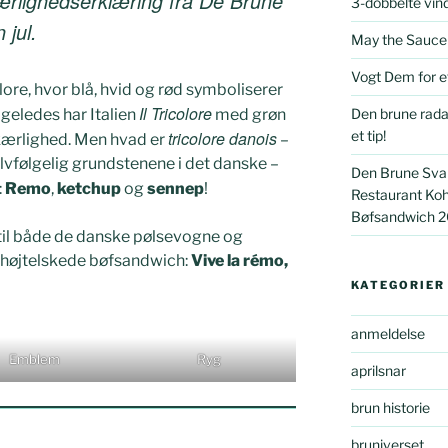
kærlighedserklæring fra De Brune
3-dobbelte vind
 jul.
May the Sauce
Vogt Dem for ef
lore, hvor blå, hvid og rød symboliserer
Il Tricolore
igeledes har Italien
med grøn
Den brune rada
tricolore danois
et tip!
r kærlighed. Men hvad er
–
lvfølgelig grundstenene i det danske –
Den Brune Svan
:
Remo
,
ketchup
og
sennep
!
Restaurant Ko
Bøfsandwich 2
 til både de danske pølsevogne og
 højtelskede bøfsandwich:
Vive la rémo,
KATEGORIER
anmeldelse
Emblem
Ryg
aprilsnar
brun historie
bruniverset