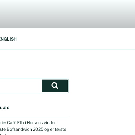
ENGLISH
Søg
DLÆG
e: Café Ella i Horsens vinder
te Bøfsandwich 2025 og er første