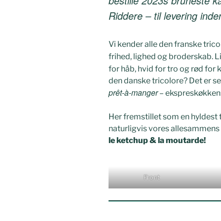
bestille 2023s bruneste 
Riddere – til levering inden
Vi kender alle den franske trico
frihed, lighed og broderskab. L
for håb, hvid for tro og rød fo
den danske tricolore? Det er se
prêt-à-manger
– ekspreskøkken
Her fremstillet som en hyldest
naturligvis vores allesammens
le ketchup & la moutarde!
Front