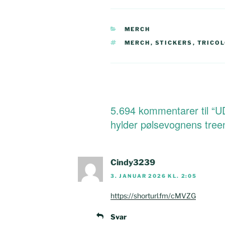
KATEGORIER
MERCH
TAGS
MERCH
,
STICKERS
,
TRICO
5.694 kommentarer til “UD
hylder pølsevognens tree
Cindy3239
3. JANUAR 2026 KL. 2:05
https://shorturl.fm/cMVZG
Svar