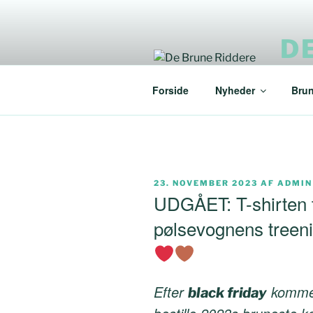
Videre
til
D
indhold
Forky
Forside
Nyheder
Brun
UDGIVET
23. NOVEMBER 2023
AF
ADMIN
DEN
UDGÅET: T-shirten ti
pølsevognens treeni
Efter
komm
black friday