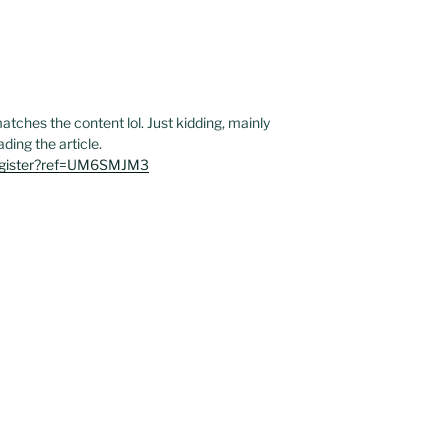
e matches the content lol. Just kidding, mainly
ding the article.
register?ref=UM6SMJM3