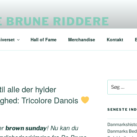
E BRUNE RIDDERE
ndere af Danmarks Bedste Bøfsandwich siden 2012
iverset
Hall of Fame
Merchandise
Kontakt
Søg
l alle der hylder
efter:
ghed: Tricolore Danois
SENESTE IN
Danmarkshistori
er
! Nu kan du
brown sunday
Danmarks Beds