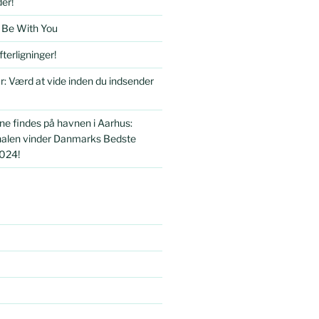
er!
 Be With You
terligninger!
r: Værd at vide inden du indsender
e findes på havnen i Aarhus:
halen vinder Danmarks Bedste
024!