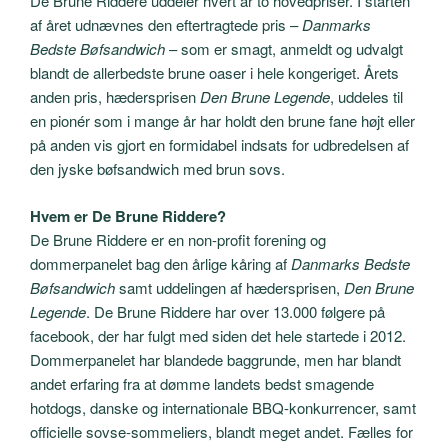
De Brune Riddere uddeler hvert år to hovedpriser. I starten
af året udnævnes den eftertragtede pris –
Danmarks
Bedste Bøfsandwich
– som er smagt, anmeldt og udvalgt
blandt de allerbedste brune oaser i hele kongeriget. Årets
anden pris, hædersprisen
Den Brune Legende
, uddeles til
en pionér som i mange år har holdt den brune fane højt eller
på anden vis gjort en formidabel indsats for udbredelsen af
den jyske bøfsandwich med brun sovs.
Hvem er De Brune Riddere?
De Brune Riddere er en non-profit forening og
dommerpanelet bag den årlige kåring af
Danmarks Bedste
Bøfsandwich
samt uddelingen af hædersprisen,
Den Brune
Legende
. De Brune Riddere har over 13.000 følgere på
facebook, der har fulgt med siden det hele startede i 2012.
Dommerpanelet har blandede baggrunde, men har blandt
andet erfaring fra at dømme landets bedst smagende
hotdogs, danske og internationale BBQ-konkurrencer, samt
officielle sovse-sommeliers, blandt meget andet. Fælles for