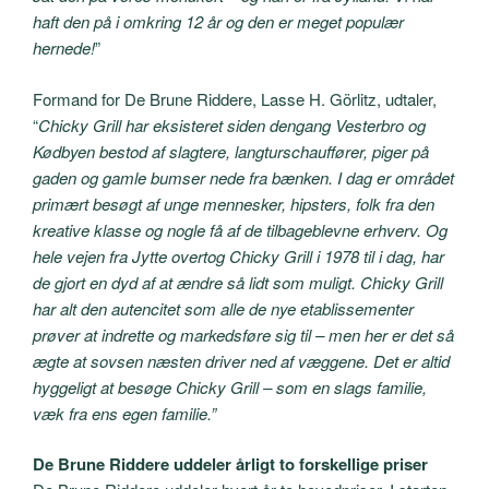
haft den på i omkring 12 år og den er meget populær
hernede!
”
Formand for De Brune Riddere, Lasse H. Görlitz, udtaler,
“
Chicky Grill har eksisteret siden dengang Vesterbro og
Kødbyen bestod af slagtere, langturschauffører, piger på
gaden og gamle bumser nede fra bænken. I dag er området
primært besøgt af unge mennesker, hipsters, folk fra den
kreative klasse og nogle få af de tilbageblevne erhverv. Og
hele vejen fra Jytte overtog Chicky Grill i 1978 til i dag, har
de gjort en dyd af at ændre så lidt som muligt. Chicky Grill
har alt den autencitet som alle de nye etablissementer
prøver at indrette og markedsføre sig til – men her er det så
ægte at sovsen næsten driver ned af væggene. Det er altid
hyggeligt at besøge Chicky Grill – som en slags familie,
væk fra ens egen familie.”
De Brune Riddere uddeler årligt to forskellige priser