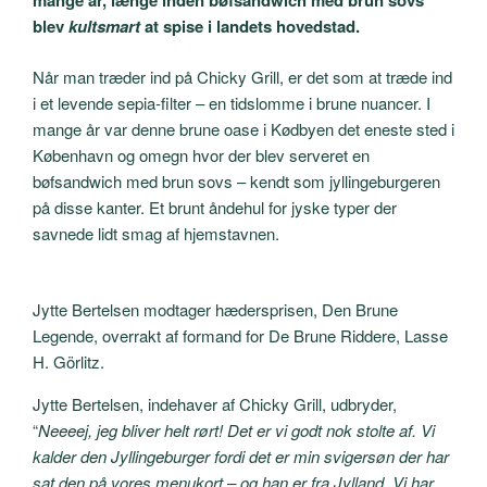
mange år, længe inden bøfsandwich med brun sovs
blev
kultsmart
at spise i landets hovedstad.
Når man træder ind på Chicky Grill, er det som at træde ind
i et levende sepia-filter – en tidslomme i brune nuancer. I
mange år var denne brune oase i Kødbyen det eneste sted i
København og omegn hvor der blev serveret en
bøfsandwich med brun sovs – kendt som jyllingeburgeren
på disse kanter. Et brunt åndehul for jyske typer der
savnede lidt smag af hjemstavnen.
Jytte Bertelsen modtager hædersprisen, Den Brune
Legende, overrakt af formand for De Brune Riddere, Lasse
H. Görlitz.
Jytte Bertelsen, indehaver af Chicky Grill, udbryder,
“
Neeeej, jeg bliver helt rørt! Det er vi godt nok stolte af. Vi
kalder den Jyllingeburger fordi det er min svigersøn der har
sat den på vores menukort – og han er fra Jylland. Vi har