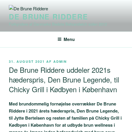
Videre
til
DE BRUNE RIDDERE
indhold
Forkyndere af Danmarks Bedste Bøfsandwich siden 2012
Menu
UDGIVET
31. AUGUST 2021
AF
ADMIN
DEN
De Brune Riddere uddeler 2021s
hæderspris, Den Brune Legende, til
Chicky Grill i Kødbyen i København
Med brundommelig fornøjelse overrækker De Brune
Riddere i 2021 årets hæderspris, Den Brune Legende,
til Jytte Bertelsen og resten af familien på Chicky Grill i
Kødbyen i København for at udbyde brun wellness i